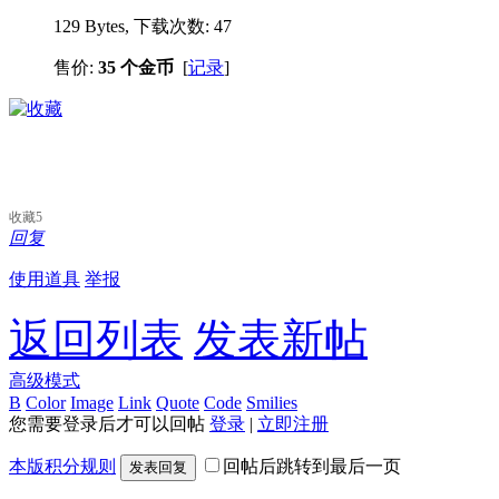
129 Bytes, 下载次数: 47
售价:
35 个金币
[
记录
]
收藏
5
回复
使用道具
举报
返回列表
发表新帖
高级模式
B
Color
Image
Link
Quote
Code
Smilies
您需要登录后才可以回帖
登录
|
立即注册
本版积分规则
回帖后跳转到最后一页
发表回复