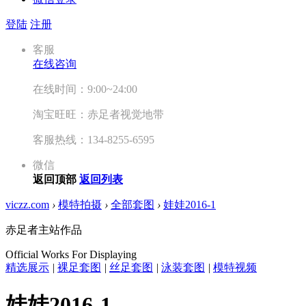
登陆
注册
客服
在线咨询
在线时间：9:00~24:00
淘宝旺旺：赤足者视觉地带
客服热线：134-8255-6595
微信
返回顶部
返回列表
viczz.com
›
模特拍摄
›
全部套图
›
娃娃2016-1
赤足者主站作品
Official Works For Displaying
精选展示
|
裸足套图
|
丝足套图
|
泳装套图
|
模特视频
娃娃2016-1