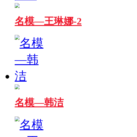
名模—王琳娜-2
名模—韩洁