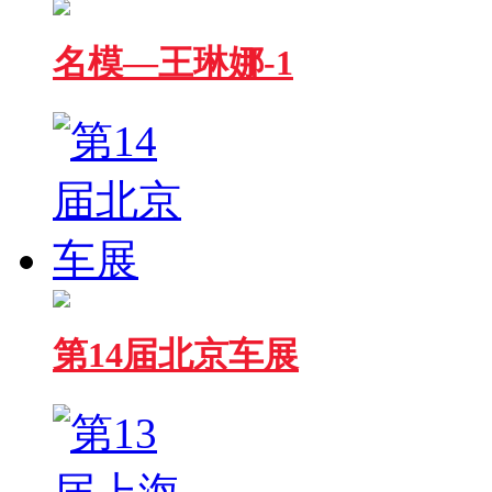
名模—王琳娜-1
第14届北京车展