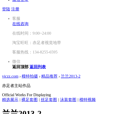
登陆
注册
客服
在线咨询
在线时间：9:00~24:00
淘宝旺旺：赤足者视觉地带
客服热线：134-8255-6595
微信
返回顶部
返回列表
viczz.com
›
模特拍摄
›
精品推荐
›
兰兰2013-2
赤足者主站作品
Official Works For Displaying
精选展示
|
裸足套图
|
丝足套图
|
泳装套图
|
模特视频
兰兰2013-2