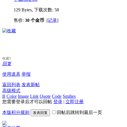
129 Bytes, 下载次数: 58
售价:
30 个金币
[
记录
]
收藏
3
回复
使用道具
举报
返回列表
发表新帖
高级模式
B
Color
Image
Link
Quote
Code
Smilies
您需要登录后才可以回帖
登录
|
立即注册
本版积分规则
回帖后跳转到最后一页
发表回复