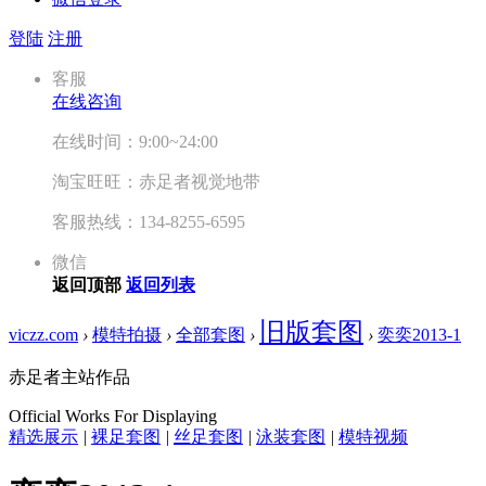
登陆
注册
客服
在线咨询
在线时间：9:00~24:00
淘宝旺旺：赤足者视觉地带
客服热线：134-8255-6595
微信
返回顶部
返回列表
旧版套图
viczz.com
›
模特拍摄
›
全部套图
›
›
奕奕2013-1
赤足者主站作品
Official Works For Displaying
精选展示
|
裸足套图
|
丝足套图
|
泳装套图
|
模特视频