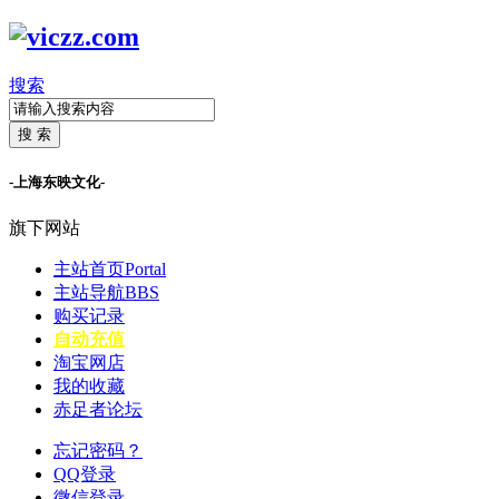
搜索
搜 索
-上海东映文化-
旗下网站
主站首页
Portal
主站导航
BBS
购买记录
自动充值
淘宝网店
我的收藏
赤足者论坛
忘记密码？
QQ登录
微信登录