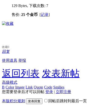
129 Bytes, 下载次数: 7
售价:
25 个金币
[
记录
]
收藏
0
回复
使用道具
举报
返回列表
发表新帖
高级模式
B
Color
Image
Link
Quote
Code
Smilies
您需要登录后才可以回帖
登录
|
立即注册
本版积分规则
回帖后跳转到最后一页
发表回复