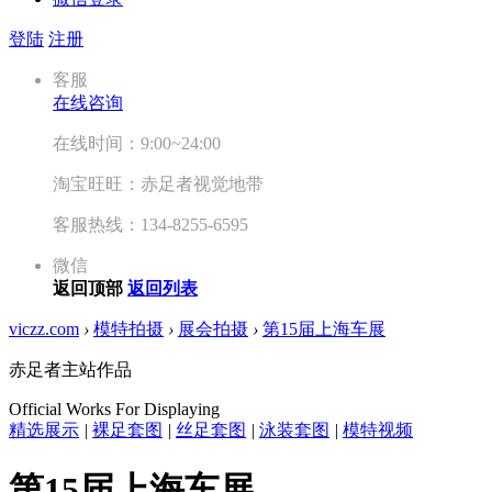
登陆
注册
客服
在线咨询
在线时间：9:00~24:00
淘宝旺旺：赤足者视觉地带
客服热线：134-8255-6595
微信
返回顶部
返回列表
viczz.com
›
模特拍摄
›
展会拍摄
›
第15届上海车展
赤足者主站作品
Official Works For Displaying
精选展示
|
裸足套图
|
丝足套图
|
泳装套图
|
模特视频
第15届上海车展