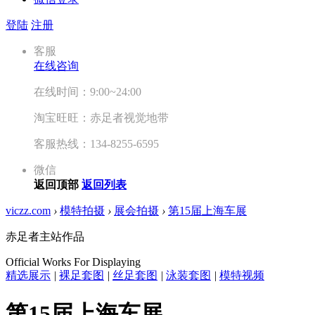
登陆
注册
客服
在线咨询
在线时间：9:00~24:00
淘宝旺旺：赤足者视觉地带
客服热线：134-8255-6595
微信
返回顶部
返回列表
viczz.com
›
模特拍摄
›
展会拍摄
›
第15届上海车展
赤足者主站作品
Official Works For Displaying
精选展示
|
裸足套图
|
丝足套图
|
泳装套图
|
模特视频
第15届上海车展