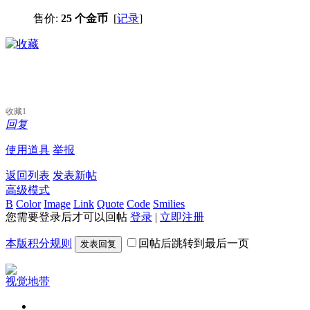
售价:
25 个金币
[
记录
]
收藏
1
回复
使用道具
举报
返回列表
发表新帖
高级模式
B
Color
Image
Link
Quote
Code
Smilies
您需要登录后才可以回帖
登录
|
立即注册
本版积分规则
回帖后跳转到最后一页
发表回复
视觉地带