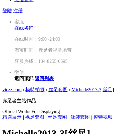
登陆
注册
客服
在线咨询
在线时间：9:00~24:00
淘宝旺旺：赤足者视觉地带
客服热线：134-8255-6595
微信
返回顶部
返回列表
viczz.com
›
模特拍摄
›
丝足套图
›
Michelle2013-3[丝足]
赤足者主站作品
Official Works For Displaying
精选展示
|
裸足套图
|
丝足套图
|
泳装套图
|
模特视频
Michelle2013-3[丝足]