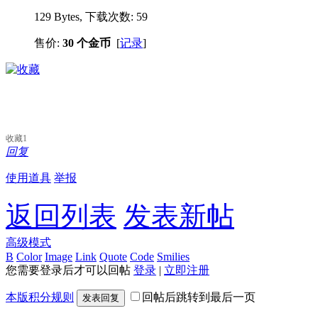
129 Bytes, 下载次数: 59
售价:
30 个金币
[
记录
]
收藏
1
回复
使用道具
举报
返回列表
发表新帖
高级模式
B
Color
Image
Link
Quote
Code
Smilies
您需要登录后才可以回帖
登录
|
立即注册
本版积分规则
回帖后跳转到最后一页
发表回复