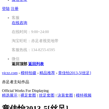
登陆
注册
客服
在线咨询
在线时间：9:00~24:00
淘宝旺旺：赤足者视觉地带
客服热线：134-8255-6595
微信
返回顶部
返回列表
viczz.com
›
模特拍摄
›
精品推荐
›
章佳怡2013-5[丝足]
赤足者主站作品
Official Works For Displaying
精选展示
|
裸足套图
|
丝足套图
|
泳装套图
|
模特视频
章佳怡2013-5[丝足]