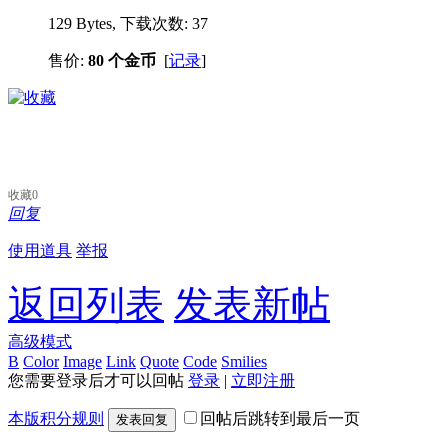
129 Bytes, 下载次数: 37
售价:
80 个金币
[
记录
]
收藏
0
回复
使用道具
举报
返回列表
发表新帖
高级模式
B
Color
Image
Link
Quote
Code
Smilies
您需要登录后才可以回帖
登录
|
立即注册
本版积分规则
回帖后跳转到最后一页
发表回复