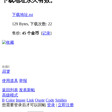
下载地址永久有效。
下载地址.txt
129 Bytes, 下载次数: 22
售价:
45 个金币
[
记录
]
收藏
0
回复
使用道具
举报
返回列表
发表新帖
高级模式
B
Color
Image
Link
Quote
Code
Smilies
您需要登录后才可以回帖
登录
|
立即注册