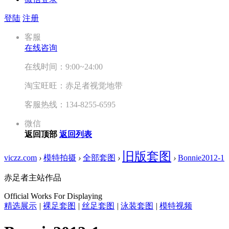
登陆
注册
客服
在线咨询
在线时间：9:00~24:00
淘宝旺旺：赤足者视觉地带
客服热线：134-8255-6595
微信
返回顶部
返回列表
旧版套图
viczz.com
›
模特拍摄
›
全部套图
›
›
Bonnie2012-1
赤足者主站作品
Official Works For Displaying
精选展示
|
裸足套图
|
丝足套图
|
泳装套图
|
模特视频