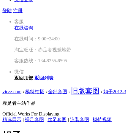
登陆
注册
客服
在线咨询
在线时间：9:00~24:00
淘宝旺旺：赤足者视觉地带
客服热线：134-8255-6595
微信
返回顶部
返回列表
旧版套图
viczz.com
›
模特拍摄
›
全部套图
›
›
娟子2012-3
赤足者主站作品
Official Works For Displaying
精选展示
|
裸足套图
|
丝足套图
|
泳装套图
|
模特视频