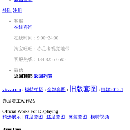
登陆
注册
客服
在线咨询
在线时间：9:00~24:00
淘宝旺旺：赤足者视觉地带
客服热线：134-8255-6595
微信
返回顶部
返回列表
旧版套图
viczz.com
›
模特拍摄
›
全部套图
›
›
娜娜2012-1
赤足者主站作品
Official Works For Displaying
精选展示
|
裸足套图
|
丝足套图
|
泳装套图
|
模特视频