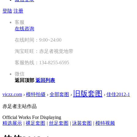
登陆
注册
客服
在线咨询
在线时间：9:00~24:00
淘宝旺旺：赤足者视觉地带
客服热线：134-8255-6595
微信
返回顶部
返回列表
旧版套图
viczz.com
›
模特拍摄
›
全部套图
›
›
佳佳2012-1
赤足者主站作品
Official Works For Displaying
精选展示
|
裸足套图
|
丝足套图
|
泳装套图
|
模特视频