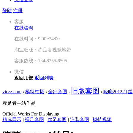
登陆
注册
客服
在线咨询
在线时间：9:00~24:00
淘宝旺旺：赤足者视觉地带
客服热线：134-8255-6595
微信
返回顶部
返回列表
旧版套图
viczz.com
›
模特拍摄
›
全部套图
›
›
晓晓2012-1[丝
赤足者主站作品
Official Works For Displaying
精选展示
|
裸足套图
|
丝足套图
|
泳装套图
|
模特视频