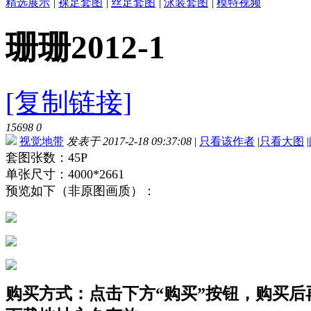
精选展示
|
裸足套图
|
丝足套图
|
泳装套图
|
模特视频
珊珊2012-1
[复制链接]
15698
0
视觉地带
发表于 2017-2-18 09:37:08
|
只看该作者
|
只看大图
|
套图张数：45P
单张尺寸：4000*2661
预览如下（非原图画质）：
购买方式：点击下方“购买”按钮，购买后再点