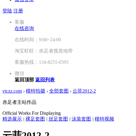
登陆
注册
客服
在线咨询
在线时间：9:00~24:00
淘宝旺旺：赤足者视觉地带
客服热线：134-8255-6595
微信
返回顶部
返回列表
viczz.com
›
模特拍摄
›
全部套图
›
云菲2012-2
赤足者主站作品
Official Works For Displaying
精选展示
|
裸足套图
|
丝足套图
|
泳装套图
|
模特视频
云菲2012-2