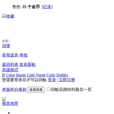
售价:
35 个金币
[
记录
]
收藏
1
回复
使用道具
举报
返回列表
发表新帖
高级模式
B
Color
Image
Link
Quote
Code
Smilies
您需要登录后才可以回帖
登录
|
立即注册
本版积分规则
回帖后跳转到最后一页
发表回复
视觉地带