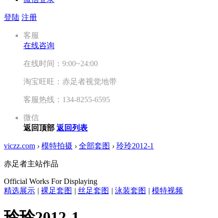
登陆
注册
客服
在线咨询
在线时间：9:00~24:00
淘宝旺旺：赤足者视觉地带
客服热线：134-8255-6595
微信
返回顶部
返回列表
viczz.com
›
模特拍摄
›
全部套图
›
玲玲2012-1
赤足者主站作品
Official Works For Displaying
精选展示
|
裸足套图
|
丝足套图
|
泳装套图
|
模特视频
玲玲2012-1