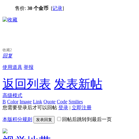
售价:
30 个金币
[
记录
]
收藏
2
回复
使用道具
举报
返回列表
发表新帖
高级模式
B
Color
Image
Link
Quote
Code
Smilies
您需要登录后才可以回帖
登录
|
立即注册
本版积分规则
回帖后跳转到最后一页
发表回复