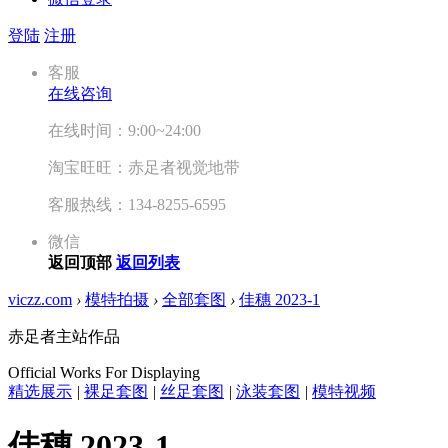
登陆
注册
客服
在线咨询
在线时间：9:00~24:00
淘宝旺旺：赤足者视觉地带
客服热线：134-8255-6595
微信
返回顶部
返回列表
viczz.com
›
模特拍摄
›
全部套图
›
佳穗 2023-1
赤足者主站作品
Official Works For Displaying
精选展示
|
裸足套图
|
丝足套图
|
泳装套图
|
模特视频
佳穗 2023-1