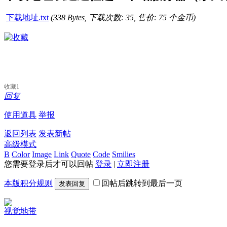
下载地址.txt
(338 Bytes, 下载次数: 35, 售价: 75 个金币)
收藏
1
回复
使用道具
举报
返回列表
发表新帖
高级模式
B
Color
Image
Link
Quote
Code
Smilies
您需要登录后才可以回帖
登录
|
立即注册
本版积分规则
回帖后跳转到最后一页
发表回复
视觉地带