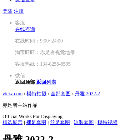
登陆
注册
客服
在线咨询
在线时间：9:00~24:00
淘宝旺旺：赤足者视觉地带
客服热线：134-8255-6595
微信
返回顶部
返回列表
viczz.com
›
模特拍摄
›
全部套图
›
丹雅 2022-2
赤足者主站作品
Official Works For Displaying
精选展示
|
裸足套图
|
丝足套图
|
泳装套图
|
模特视频
丹雅 2022-2