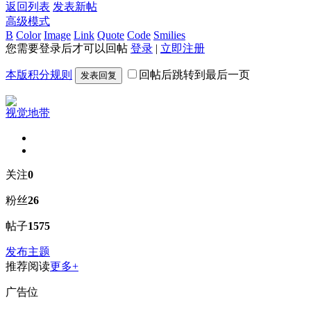
返回列表
发表新帖
高级模式
B
Color
Image
Link
Quote
Code
Smilies
您需要登录后才可以回帖
登录
|
立即注册
本版积分规则
回帖后跳转到最后一页
发表回复
视觉地带
关注
0
粉丝
26
帖子
1575
发布主题
推荐阅读
更多+
广告位