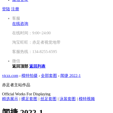
登陆
注册
客服
在线咨询
在线时间：9:00~24:00
淘宝旺旺：赤足者视觉地带
客服热线：134-8255-6595
微信
返回顶部
返回列表
viczz.com
›
模特拍摄
›
全部套图
›
闻捷 2022-1
赤足者主站作品
Official Works For Displaying
精选展示
|
裸足套图
|
丝足套图
|
泳装套图
|
模特视频
闻捷 2022-1