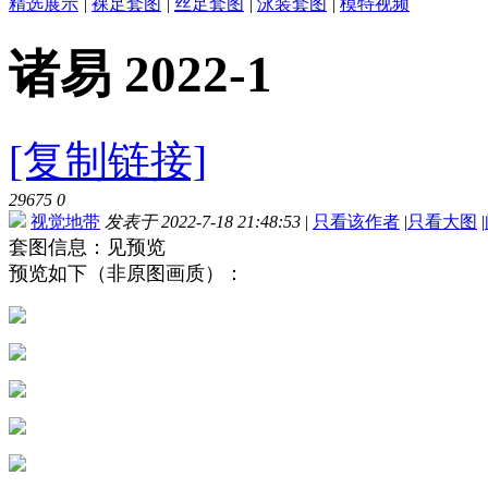
精选展示
|
裸足套图
|
丝足套图
|
泳装套图
|
模特视频
诸易 2022-1
[复制链接]
29675
0
视觉地带
发表于 2022-7-18 21:48:53
|
只看该作者
|
只看大图
|
套图信息：见预览
预览如下（非原图画质）：