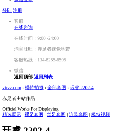
登陆
注册
客服
在线咨询
在线时间：9:00~24:00
淘宝旺旺：赤足者视觉地带
客服热线：134-8255-6595
微信
返回顶部
返回列表
viczz.com
›
模特拍摄
›
全部套图
›
珏睿 2202-4
赤足者主站作品
Official Works For Displaying
精选展示
|
裸足套图
|
丝足套图
|
泳装套图
|
模特视频
珏睿 2202-4