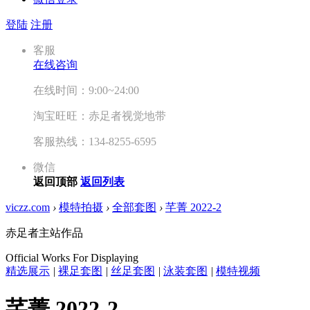
登陆
注册
客服
在线咨询
在线时间：9:00~24:00
淘宝旺旺：赤足者视觉地带
客服热线：134-8255-6595
微信
返回顶部
返回列表
viczz.com
›
模特拍摄
›
全部套图
›
芊菁 2022-2
赤足者主站作品
Official Works For Displaying
精选展示
|
裸足套图
|
丝足套图
|
泳装套图
|
模特视频
芊菁 2022-2