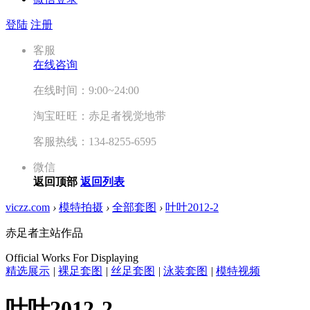
登陆
注册
客服
在线咨询
在线时间：9:00~24:00
淘宝旺旺：赤足者视觉地带
客服热线：134-8255-6595
微信
返回顶部
返回列表
viczz.com
›
模特拍摄
›
全部套图
›
叶叶2012-2
赤足者主站作品
Official Works For Displaying
精选展示
|
裸足套图
|
丝足套图
|
泳装套图
|
模特视频
叶叶2012-2