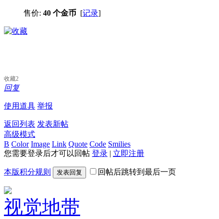
售价:
40 个金币
[
记录
]
收藏
2
回复
使用道具
举报
返回列表
发表新帖
高级模式
B
Color
Image
Link
Quote
Code
Smilies
您需要登录后才可以回帖
登录
|
立即注册
本版积分规则
回帖后跳转到最后一页
发表回复
视觉地带