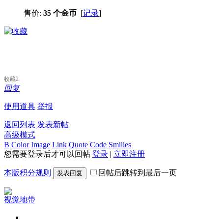
售价:
35 个金币
[
记录
]
收藏
2
回复
使用道具
举报
返回列表
发表新帖
高级模式
B
Color
Image
Link
Quote
Code
Smilies
您需要登录后才可以回帖
登录
|
立即注册
本版积分规则
回帖后跳转到最后一页
发表回复
视觉地带