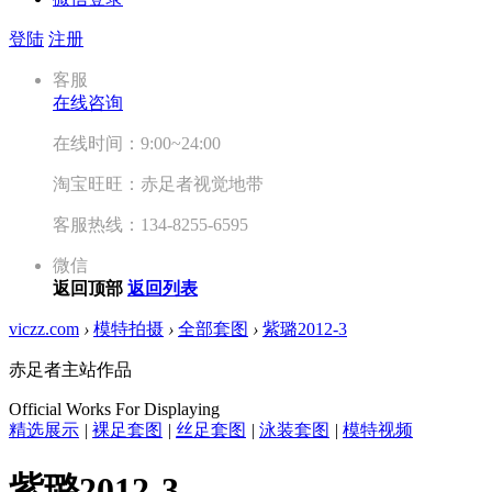
登陆
注册
客服
在线咨询
在线时间：9:00~24:00
淘宝旺旺：赤足者视觉地带
客服热线：134-8255-6595
微信
返回顶部
返回列表
viczz.com
›
模特拍摄
›
全部套图
›
紫璐2012-3
赤足者主站作品
Official Works For Displaying
精选展示
|
裸足套图
|
丝足套图
|
泳装套图
|
模特视频
紫璐2012-3