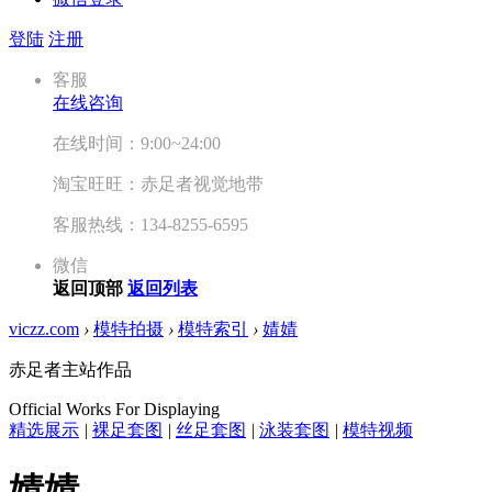
登陆
注册
客服
在线咨询
在线时间：9:00~24:00
淘宝旺旺：赤足者视觉地带
客服热线：134-8255-6595
微信
返回顶部
返回列表
viczz.com
›
模特拍摄
›
模特索引
›
婧婧
赤足者主站作品
Official Works For Displaying
精选展示
|
裸足套图
|
丝足套图
|
泳装套图
|
模特视频
婧婧