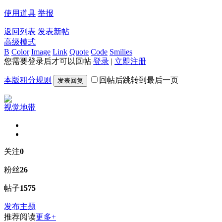
使用道具
举报
返回列表
发表新帖
高级模式
B
Color
Image
Link
Quote
Code
Smilies
您需要登录后才可以回帖
登录
|
立即注册
本版积分规则
回帖后跳转到最后一页
发表回复
视觉地带
关注
0
粉丝
26
帖子
1575
发布主题
推荐阅读
更多+