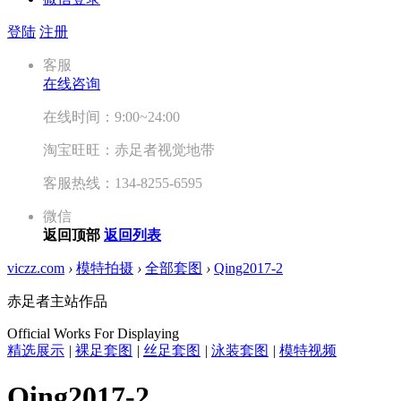
登陆
注册
客服
在线咨询
在线时间：9:00~24:00
淘宝旺旺：赤足者视觉地带
客服热线：134-8255-6595
微信
返回顶部
返回列表
viczz.com
›
模特拍摄
›
全部套图
›
Qing2017-2
赤足者主站作品
Official Works For Displaying
精选展示
|
裸足套图
|
丝足套图
|
泳装套图
|
模特视频
Qing2017-2