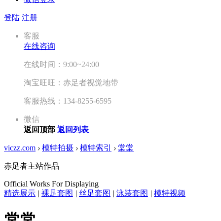
登陆
注册
客服
在线咨询
在线时间：9:00~24:00
淘宝旺旺：赤足者视觉地带
客服热线：134-8255-6595
微信
返回顶部
返回列表
viczz.com
›
模特拍摄
›
模特索引
›
棠棠
赤足者主站作品
Official Works For Displaying
精选展示
|
裸足套图
|
丝足套图
|
泳装套图
|
模特视频
棠棠