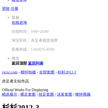
登陆
注册
客服
在线咨询
在线时间：9:00~24:00
淘宝旺旺：赤足者视觉地带
客服热线：134-8255-6595
微信
返回顶部
返回列表
viczz.com
›
模特拍摄
›
全部套图
›
杉杉2012-3
赤足者主站作品
Official Works For Displaying
精选展示
|
裸足套图
|
丝足套图
|
泳装套图
|
模特视频
杉杉2012-3