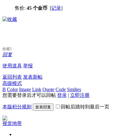
售价:
45 个金币
[
记录
]
收藏
3
回复
使用道具
举报
返回列表
发表新帖
高级模式
B
Color
Image
Link
Quote
Code
Smilies
您需要登录后才可以回帖
登录
|
立即注册
本版积分规则
回帖后跳转到最后一页
发表回复
视觉地带