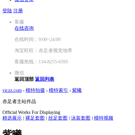
登陆
注册
客服
在线咨询
在线时间：9:00~24:00
淘宝旺旺：赤足者视觉地带
客服热线：134-8255-6595
微信
返回顶部
返回列表
viczz.com
›
模特拍摄
›
模特索引
›
紫曦
赤足者主站作品
Official Works For Displaying
精选展示
|
裸足套图
|
丝足套图
|
泳装套图
|
模特视频
紫曦