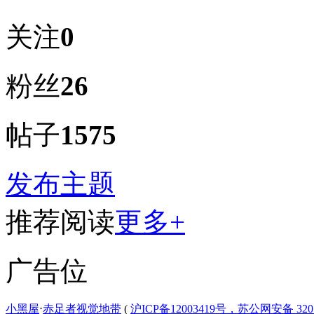
关注
0
粉丝
26
帖子
1575
发布主题
推荐阅读
更多+
广告位
小黑屋
⋅
赤足者视觉地带
(
沪ICP备12003419号，苏公网安备 3207