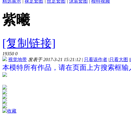
精选展示
|
裸足套图
|
丝足套图
|
泳装套图
|
模特视频
紫曦
[复制链接]
19350
0
视觉地带
发表于 2017-3-21 15:21:12
|
只看该作者
|
只看大图
|
本模特所有作品，请在页面上方搜索框输入