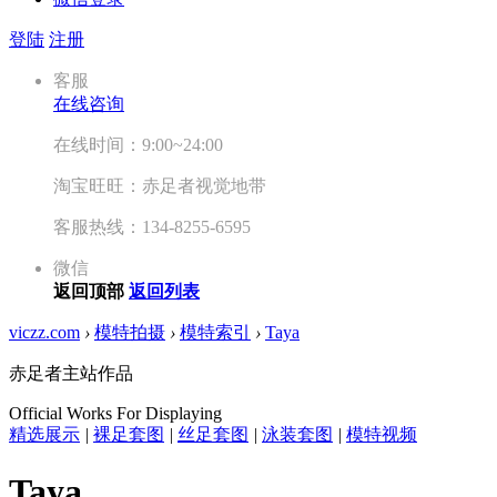
登陆
注册
客服
在线咨询
在线时间：9:00~24:00
淘宝旺旺：赤足者视觉地带
客服热线：134-8255-6595
微信
返回顶部
返回列表
viczz.com
›
模特拍摄
›
模特索引
›
Taya
赤足者主站作品
Official Works For Displaying
精选展示
|
裸足套图
|
丝足套图
|
泳装套图
|
模特视频
Taya