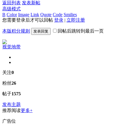
返回列表
发表新帖
高级模式
B
Color
Image
Link
Quote
Code
Smilies
您需要登录后才可以回帖
登录
|
立即注册
本版积分规则
回帖后跳转到最后一页
发表回复
视觉地带
关注
0
粉丝
26
帖子
1575
发布主题
推荐阅读
更多+
广告位