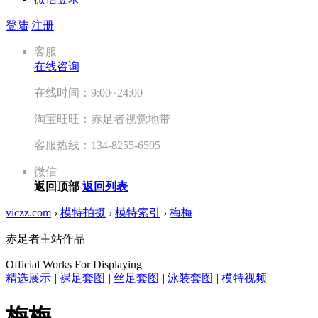
登陆
注册
客服
在线咨询
在线时间：9:00~24:00
淘宝旺旺：赤足者视觉地带
客服热线：134-8255-6595
微信
返回顶部
返回列表
viczz.com
›
模特拍摄
›
模特索引
›
梅梅
赤足者主站作品
Official Works For Displaying
精选展示
|
裸足套图
|
丝足套图
|
泳装套图
|
模特视频
梅梅