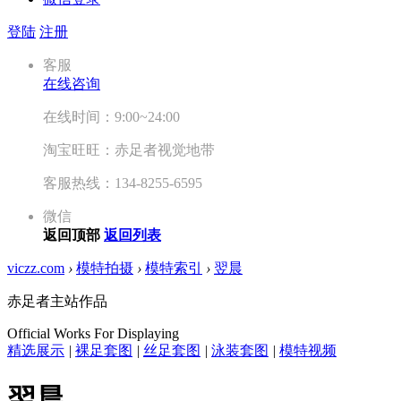
登陆
注册
客服
在线咨询
在线时间：9:00~24:00
淘宝旺旺：赤足者视觉地带
客服热线：134-8255-6595
微信
返回顶部
返回列表
viczz.com
›
模特拍摄
›
模特索引
›
翌晨
赤足者主站作品
Official Works For Displaying
精选展示
|
裸足套图
|
丝足套图
|
泳装套图
|
模特视频
翌晨