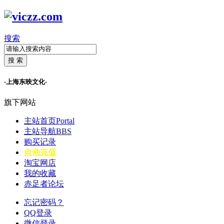
搜索
搜 索
-上海东映文化-
旗下网站
主站首页
Portal
主站导航
BBS
购买记录
自动充值
淘宝网店
我的收藏
赤足者论坛
忘记密码？
QQ登录
微信登录