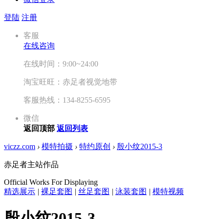
登陆
注册
客服
在线咨询
在线时间：9:00~24:00
淘宝旺旺：赤足者视觉地带
客服热线：134-8255-6595
微信
返回顶部
返回列表
viczz.com
›
模特拍摄
›
特约原创
›
殷小纹2015-3
赤足者主站作品
Official Works For Displaying
精选展示
|
裸足套图
|
丝足套图
|
泳装套图
|
模特视频
殷小纹2015-3