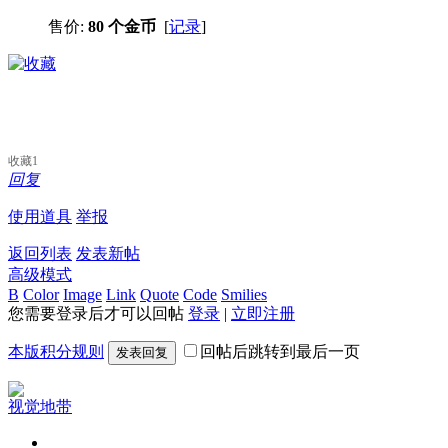
售价:
80 个金币
[
记录
]
收藏
1
回复
使用道具
举报
返回列表
发表新帖
高级模式
B
Color
Image
Link
Quote
Code
Smilies
您需要登录后才可以回帖
登录
|
立即注册
本版积分规则
回帖后跳转到最后一页
发表回复
视觉地带