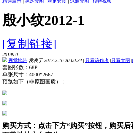
精选展示
|
裸足套图
|
丝足套图
|
泳装套图
|
模特视频
殷小纹2012-1
[复制链接]
20199
0
视觉地带
发表于 2017-2-16 20:00:34
|
只看该作者
|
只看大图
|
套图张数：68P
单张尺寸：4000*2667
预览如下（非原图画质）：
购买方式：点击下方“购买”按钮，购买后再点