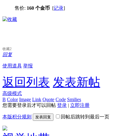
售价:
160 个金币
[
记录
]
收藏
2
回复
使用道具
举报
返回列表
发表新帖
高级模式
B
Color
Image
Link
Quote
Code
Smilies
您需要登录后才可以回帖
登录
|
立即注册
本版积分规则
回帖后跳转到最后一页
发表回复