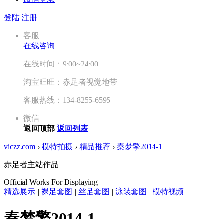
登陆
注册
客服
在线咨询
在线时间：9:00~24:00
淘宝旺旺：赤足者视觉地带
客服热线：134-8255-6595
微信
返回顶部
返回列表
viczz.com
›
模特拍摄
›
精品推荐
›
秦梦擎2014-1
赤足者主站作品
Official Works For Displaying
精选展示
|
裸足套图
|
丝足套图
|
泳装套图
|
模特视频
秦梦擎2014-1