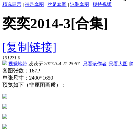
精选展示
|
裸足套图
|
丝足套图
|
泳装套图
|
模特视频
奕奕2014-3[合集]
[复制链接]
101271
0
视觉地带
发表于 2017-3-4 21:25:57
|
只看该作者
|
只看大图
|
套图张数：167P
单张尺寸：2400*1650
预览如下（非原图画质）：