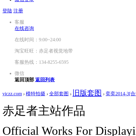
登陆
注册
客服
在线咨询
在线时间：9:00~24:00
淘宝旺旺：赤足者视觉地带
客服热线：134-8255-6595
微信
返回顶部
返回列表
旧版套图
viczz.com
›
模特拍摄
›
全部套图
›
›
奕奕2014-3[合
赤足者主站作品
Official Works For Display