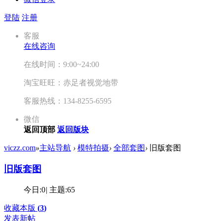
登陆
注册
客服
在线咨询
在线时间：9:00~24:00
淘宝旺旺：赤足者视觉地带
客服热线：134-8255-6595
微信
返回顶部
返回版块
viczz.com
»
主站导航
›
模特拍摄
›
全部套图
›
旧版套图
旧版套图
今日:
0
|
主题:
65
收藏本版
(
3
)
发表新帖