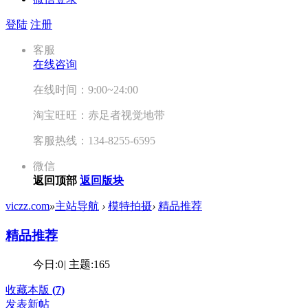
登陆
注册
客服
在线咨询
在线时间：9:00~24:00
淘宝旺旺：赤足者视觉地带
客服热线：134-8255-6595
微信
返回顶部
返回版块
viczz.com
»
主站导航
›
模特拍摄
›
精品推荐
精品推荐
今日:
0
|
主题:
165
收藏本版
(
7
)
发表新帖