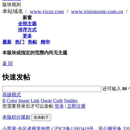
版块规则
本站域名：
www.viczz.com
/
www.visionzone.com.cn
新窗
全部主题
排序方式
更多
最新
热门
热帖
精华
本版块或指定的范围内尚无主题
返 回
快速发帖
还可输入
80
高级模式
B
Color
Image
Link
Quote
Code
Smilies
您需要登录后才可以发帖
登录
|
立即注册
本版积分规则
发表帖子
小黑屋
⋅
赤足者视觉地带
(
沪ICP备12003419号，苏公网安备 3207