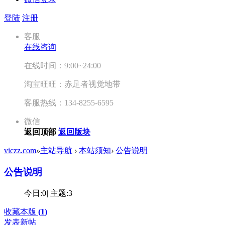
登陆
注册
客服
在线咨询
在线时间：9:00~24:00
淘宝旺旺：赤足者视觉地带
客服热线：134-8255-6595
微信
返回顶部
返回版块
viczz.com
»
主站导航
›
本站须知
›
公告说明
公告说明
今日:
0
|
主题:
3
收藏本版
(
1
)
发表新帖