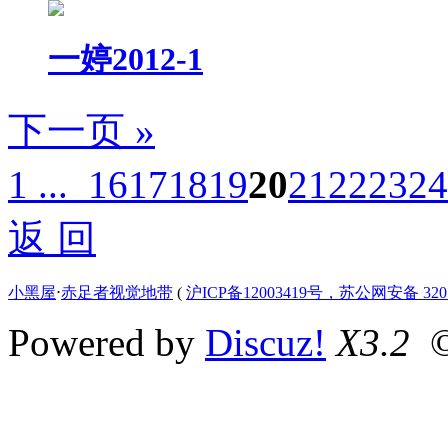
一婷2012-1
下一页 »
1 ...
16
17
18
19
20
21
22
23
24
返 回
小黑屋
⋅
赤足者视觉地带
(
沪ICP备12003419号，苏公网安备 3207
Powered by
Discuz!
X3.2
©