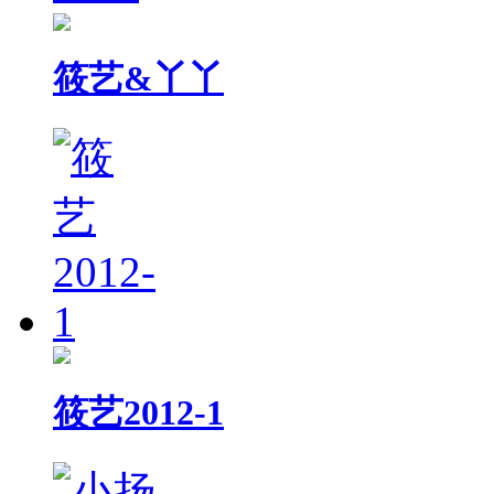
筱艺&丫丫
筱艺2012-1