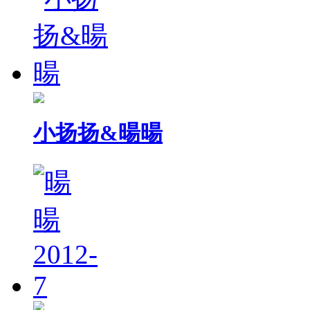
小扬扬&暘暘