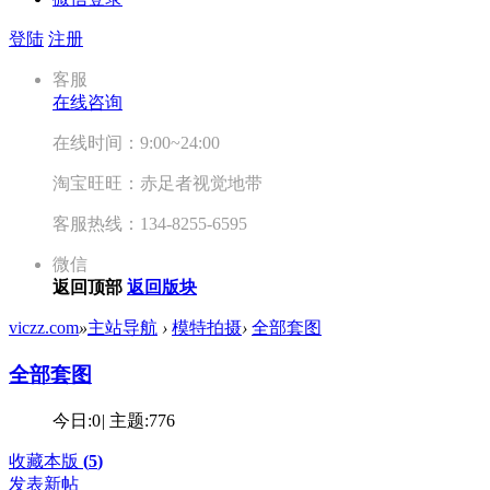
登陆
注册
客服
在线咨询
在线时间：9:00~24:00
淘宝旺旺：赤足者视觉地带
客服热线：134-8255-6595
微信
返回顶部
返回版块
viczz.com
»
主站导航
›
模特拍摄
›
全部套图
全部套图
今日:
0
|
主题:
776
收藏本版
(
5
)
发表新帖